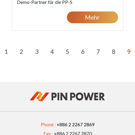
Demo-Partner für die PP-S
Hochgeschwindigkeits-Vakuumlötmaschine an
Mehr
der Westküste.
1
2
3
4
5
6
7
8
9
Phone :
+886 2 2267 2869
Fax :
+886 2 2267 2870