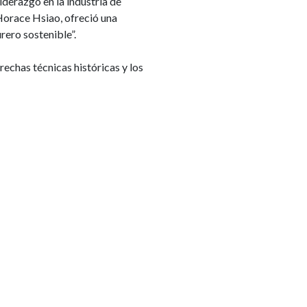
derazgo en la industria de
Horace Hsiao, ofreció una
rero sostenible”.
echas técnicas históricas y los