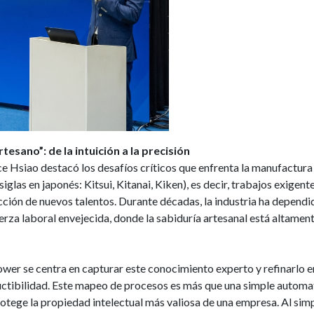
tesano”: de la intuición a la precisión
e Hsiao destacó los desafíos críticos que enfrenta la manufactura 
glas en japonés: Kitsui, Kitanai, Kiken), es decir, trabajos exigente
cción de nuevos talentos. Durante décadas, la industria ha dependido
erza laboral envejecida, donde la sabiduría artesanal está altamen
ower se centra en capturar este conocimiento experto y refinarlo en
uctibilidad. Este mapeo de procesos es más que una simple automat
tege la propiedad intelectual más valiosa de una empresa. Al simpl