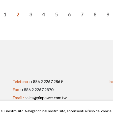
1
2
3
4
5
6
7
8
9
Telefono :
+886 2 2267 2869
In
Fax :
+886 2 2267 2870
Email :
sales@pinpower.com.tw
SE
e sul nostro sito. Navigando nel nostro sito, acconsenti all’uso dei cookie. 