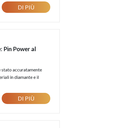
DI PIÙ
: Pin Power al
è stato accuratamente
riali in diamante e il
DI PIÙ