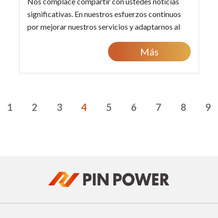
Nos complace compartir con ustedes noticias
significativas. En nuestros esfuerzos continuos
por mejorar nuestros servicios y adaptarnos al
crecimiento, Pin Power se está trasladando a...
Más
1
2
3
4
5
6
7
8
9